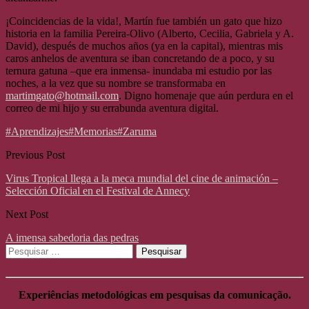
¡Coincidencias de la vida!, Martín fue también un gato que hizo
historia en la familia Pereira-Olivo (Alberto, Cecilia, Gabriela y A.
David), después de muchos años (ya en la capital), mientras mis
caros anhelos de aventura se iban concretando de a poco, y su
ternura gatuna –que era inmensa- inundaba mi estudio por las
noches, a la vez que su nombre se transformaba en
martimgato@hotmail.com
. Digno homenaje que aún perdura en el
correo de mi hijo y su errabunda aventura digital.
#Aprendizajes
#Memorias
#Zaruma
Previous Post
Virus Tropical llega a la meca mundial del cine de animación –
Selección Oficial en el Festival de Annecy
Next Post
A imensa sabedoria das pedras
Pesquisar
por:
Experiências metodológicas em pesquisas da comunicação.