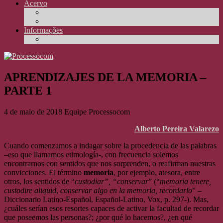
Acervo
Biblioteca
Elos
Informações
Reportagens
APRENDIZAJES DE LA MEMORIA –
PARTE 1
4 de maio de 2018
Equipe Processocom
Alberto Pereira Valarezo
Cuando comenzamos a indagar sobre la procedencia de las palabras
–eso que llamamos etimología-, con frecuencia solemos
encontrarnos con sentidos que nos sorprenden, o reafirman nuestras
convicciones. El término
memoria
, por ejemplo, atesora, entre
otros, los sentidos de “
custodiar”, “conservar
” (“
memoria tenere,
custodire aliquid
,
conservar algo en la memoria, recordarlo
” –
Diccionario Latino-Español, Español-Latino, Vox, p. 297-). Mas,
¿cuáles serían esos resortes capaces de activar la facultad de recordar
que poseemos las personas?; ¿por qué lo hacemos?, ¿en qué