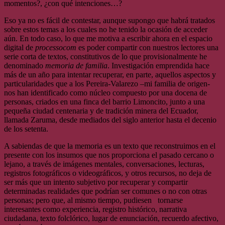
momentos?, ¿con qué intenciones…?
Eso ya no es fácil de contestar, aunque supongo que habrá tratados
sobre estos temas a los cuales no he tenido la ocasión de acceder
aún. En todo caso, lo que me motiva a escribir ahora en el espacio
digital de
processocom
es poder compartir con nuestros lectores una
serie corta de textos, constitutivos de lo que provisionalmente he
denominado
memoria de familia
. Investigación emprendida hace
más de un año para intentar recuperar, en parte, aquellos aspectos y
particularidades que a los Pereira-Valarezo –mi familia de origen-
nos han identificado como núcleo compuesto por una docena de
personas, criados en una finca del barrio Limoncito, junto a una
pequeña ciudad centenaria y de tradición minera del Ecuador,
llamada Zaruma, desde mediados del siglo anterior hasta el decenio
de los setenta.
A sabiendas de que la memoria es un texto que reconstruimos en el
presente con los insumos que nos proporciona el pasado cercano o
lejano, a través de imágenes mentales, conversaciones, lecturas,
registros fotográficos o videográficos, y otros recursos, no deja de
ser más que un intento subjetivo por recuperar y compartir
determinadas realidades que podrían ser comunes o no con otras
personas; pero que, al mismo tiempo, pudiesen tornarse
interesantes como experiencia, registro histórico, narrativa
ciudadana, texto folclórico, lugar de enunciación, recuerdo afectivo,