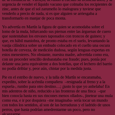
urgencia de vender el líquido vacuno que colmaba los recipientes de
zinc, antes de que el sol zarumeño lo malograra y tuviese que
venderlo a precio de nada, si es que alguien se arriesgaba a
transformarlo en manjar de poca monta.
Yo advertía en Martín la figura de quien se acomodaba sobre el
lomo de la mula, bifurcando sus piernas entre las árguenas de cuero
que sustentaban los envases taponados con troncos de guineo; y
que, en hábil maniobra, de pronto estaba en el suelo, levantando la
vasija cilíndrica sobre un embudo colocado en el cuello una oscura
botella de cerveza, de medición dudosa, según lenguas expertas en
estos menesteres. No obstante, nuestra madre, advertida como era,
con un proceder sencillo desbarataba ese fraude; pues, ponía por
delante una jarra equivalente a dos botellas, que el lechero del barrio
no podía driblar y, peor aún, chistar por la medida justa.
Pie en el estribo de nuevo, y la talla de Martín se encaramaba,
expedito, sobre la acémila compañera –resignada al freno y a la
espuela-, rumbo para otro destino…; ¡justo lo que yo anhelaba! En
mis adentros de niño, reducido a las fronteras de una finca –que
bien conocía hasta en sus rincones menos ollados-, jinetear una mula
como esa, e ir por doquiera –me imaginaba- sería tocar un mundo
con todos los sentidos, al son de las herraduras y el ladrido de unos
perros, que hasta podrían amedrentarme un poco, pero no
alcanzarme.