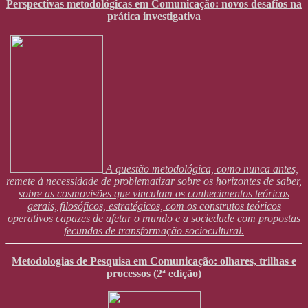
Perspectivas metodológicas em Comunicação: novos desafíos na
prática investigativa
A questão metodológica, como nunca antes,
remete à necessidade de problematizar sobre os horizontes de saber,
sobre as cosmovisões que vinculam os conhecimentos teóricos
gerais, filosóficos, estratégicos, com os construtos teóricos
operativos capazes de afetar o mundo e a sociedade com propostas
fecundas de transformação sociocultural.
Metodologias de Pesquisa em Comunicação: olhares, trilhas e
processos (2ª edição)