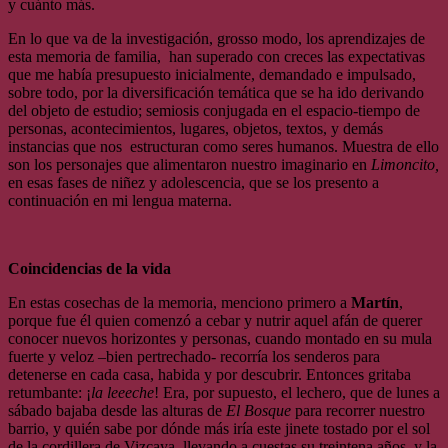
y cuánto más.
En lo que va de la investigación, grosso modo, los aprendizajes de
esta memoria de familia, han superado con creces las expectativas
que me había presupuesto inicialmente, demandado e impulsado,
sobre todo, por la diversificación temática que se ha ido derivando
del objeto de estudio; semiosis conjugada en el espacio-tiempo de
personas, acontecimientos, lugares, objetos, textos, y demás
instancias que nos estructuran como seres humanos. Muestra de ello
son los personajes que alimentaron nuestro imaginario en
Limoncito,
en esas fases de niñez y adolescencia, que se los presento a
continuación en mi lengua materna.
Coincidencias de la vida
En estas cosechas de la memoria, menciono primero a
Martín
,
porque fue él quien comenzó a cebar y nutrir aquel afán de querer
conocer nuevos horizontes y personas, cuando montado en su mula
fuerte y veloz –bien pertrechado- recorría los senderos para
detenerse en cada casa, habida y por descubrir. Entonces gritaba
retumbante: ¡
la leeeche
! Era, por supuesto, el lechero, que de lunes a
sábado bajaba desde las alturas de
El Bosque
para recorrer nuestro
barrio, y quién sabe por dónde más iría este jinete tostado por el sol
de la cordillera de Vizcaya, llevando a cuestas su treintena años, y la