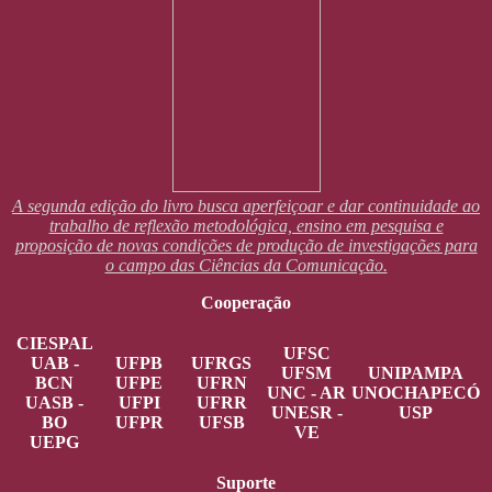
A segunda edição do livro busca aperfeiçoar e dar continuidade ao
trabalho de reflexão metodológica, ensino em pesquisa e
proposição de novas condições de produção de investigações para
o campo das Ciências da Comunicação.
Cooperação
CIESPAL
UFSC
UAB -
UFPB
UFRGS
UFSM
UNIPAMPA
BCN
UFPE
UFRN
UNC - AR
UNOCHAPECÓ
UASB -
UFPI
UFRR
UNESR -
USP
BO
UFPR
UFSB
VE
UEPG
Suporte