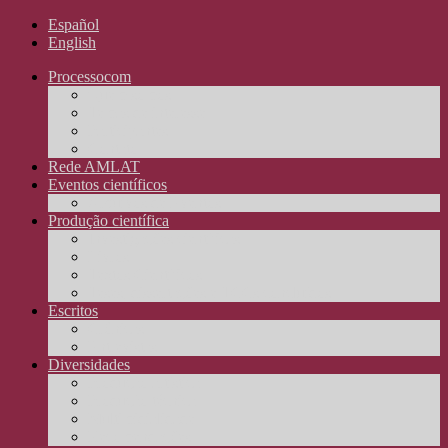
Español
English
Processocom
Quem somos
Temas de interesse
Participantes
Contato
Rede AMLAT
Eventos científicos
Arquivos de Eventos
Produção científica
Investigações científicas
Livros
Textos Científicos
Teses, dissertações e TCCs concluídos
Escritos
Crônicas
Entrevistas
Diversidades
Produção artística
Produção técnica
Multimidialidade
Recomendações