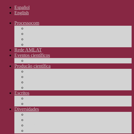
Español
English
Processocom
Quem somos
Temas de interesse
Participantes
Contato
Rede AMLAT
Eventos científicos
Arquivos de Eventos
Produção científica
Investigações científicas
Livros
Textos Científicos
Teses, dissertações e TCCs concluídos
Escritos
Crônicas
Entrevistas
Diversidades
Produção artística
Produção técnica
Multimidialidade
Recomendações