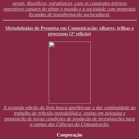
gerais, filosóficos, estratégicos, com os construtos teóricos
operativos capazes de afetar o mundo e a sociedade com propostas
fecundas de transformação sociocultural.
Metodologias de Pesquisa em Comunicação: olhares, trilhas e
processos (2ª edição)
A segunda edição do livro busca aperfeiçoar e dar continuidade ao
trabalho de reflexão metodológica, ensino em pesquisa e
proposição de novas condições de produção de investigações para
o campo das Ciências da Comunicação.
Cooperação