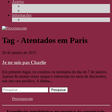
Acervo
Biblioteca
Elos
Informações
Reportagens
Tag - Atentados em Paris
20 de janeiro de 2015
Je ne suis pas Charlie
Em primeiro lugar, eu condeno os atentados do dia do 7 de janeiro.
Apesar de muitas vezes xingar e esbravejar no meio de discussões,
sou um cara pacífico. A última...
Pesquisar
por:
Processocom
Experiências metodológicas em pesquisas da comunicação.