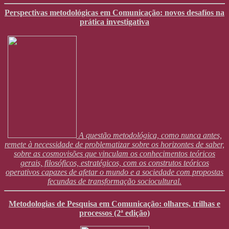
Perspectivas metodológicas em Comunicação: novos desafíos na
prática investigativa
A questão metodológica, como nunca antes,
remete à necessidade de problematizar sobre os horizontes de saber,
sobre as cosmovisões que vinculam os conhecimentos teóricos
gerais, filosóficos, estratégicos, com os construtos teóricos
operativos capazes de afetar o mundo e a sociedade com propostas
fecundas de transformação sociocultural.
Metodologias de Pesquisa em Comunicação: olhares, trilhas e
processos (2ª edição)