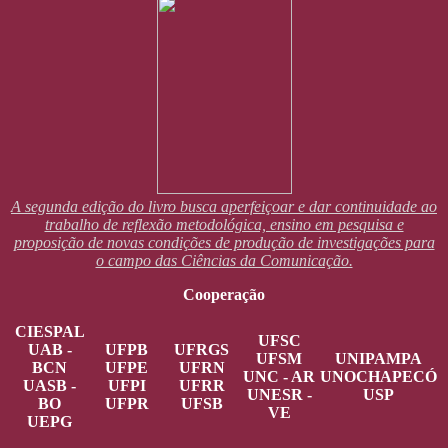
A segunda edição do livro busca aperfeiçoar e dar continuidade ao
trabalho de reflexão metodológica, ensino em pesquisa e
proposição de novas condições de produção de investigações para
o campo das Ciências da Comunicação.
Cooperação
CIESPAL
UFSC
UAB -
UFPB
UFRGS
UFSM
UNIPAMPA
BCN
UFPE
UFRN
UNC - AR
UNOCHAPECÓ
UASB -
UFPI
UFRR
UNESR -
USP
BO
UFPR
UFSB
VE
UEPG