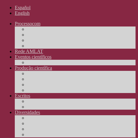
Español
English
Processocom
Quem somos
Temas de interesse
Participantes
Contato
Rede AMLAT
Eventos científicos
Arquivos de Eventos
Produção científica
Investigações científicas
Livros
Textos Científicos
Teses, dissertações e TCCs concluídos
Escritos
Crônicas
Entrevistas
Diversidades
Produção artística
Produção técnica
Multimidialidade
Recomendações