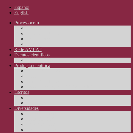
Español
English
Processocom
Quem somos
Temas de interesse
Participantes
Contato
Rede AMLAT
Eventos científicos
Arquivos de Eventos
Produção científica
Investigações científicas
Livros
Textos Científicos
Teses, dissertações e TCCs concluídos
Escritos
Crônicas
Entrevistas
Diversidades
Produção artística
Produção técnica
Multimidialidade
Recomendações