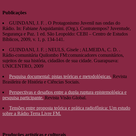
Publicações
GUINDANI, J. F. . O Protagonismo Juvenil nas ondas do
Rádio. In: Fabiane Asquidamini. (Org.). Contratempos? Juventude,
Segurança e Paz. 1 ed. São Leopoldo: CEBI – Centro de Estudos
Bíblicos, 2009, v. 1, p. 134-141.
GUINDANI, J. F. ; NEULS, Gisele ; ALMEIDA, C. D. .
Rádio-comunitária Quilombo FM:comunicadores comunitários,
sujeitos de sua história, cidadãos de sua cidade. Guarapuava:
UNICENTRO, 2009
Pesquisa documental: pistas teóricas e metodológicas.
Revista
Brasileira de História e Ciências Sociais.
Perspectivas e desafios entre a dupla ruptura epistemológica e
pesquisa participante.
Revista Visão Global.
Tensões entre proposta teórica e prática radiofônica: Um estudo
sobre a Rádio Terra Livre FM.
Produções artísticas e culturais