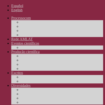
Español
English
Processocom
Quem somos
Temas de interesse
Participantes
Contato
Rede AMLAT
Eventos científicos
Arquivos de Eventos
Produção científica
Investigações científicas
Livros
Textos Científicos
Teses, dissertações e TCCs concluídos
Escritos
Crônicas
Entrevistas
Diversidades
Produção artística
Produção técnica
Multimidialidade
Recomendações