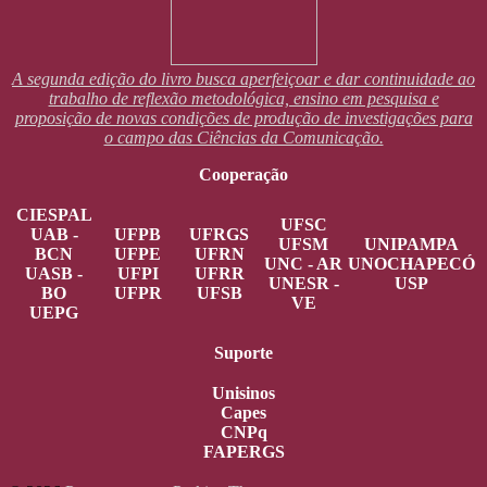
A segunda edição do livro busca aperfeiçoar e dar continuidade ao
trabalho de reflexão metodológica, ensino em pesquisa e
proposição de novas condições de produção de investigações para
o campo das Ciências da Comunicação.
Cooperação
CIESPAL
UFSC
UAB -
UFPB
UFRGS
UFSM
UNIPAMPA
BCN
UFPE
UFRN
UNC - AR
UNOCHAPECÓ
UASB -
UFPI
UFRR
UNESR -
USP
BO
UFPR
UFSB
VE
UEPG
Suporte
Unisinos
Capes
CNPq
FAPERGS