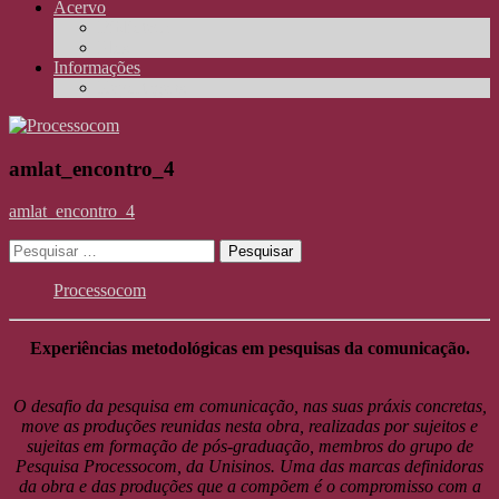
Acervo
Biblioteca
Elos
Informações
Reportagens
amlat_encontro_4
amlat_encontro_4
Pesquisar
por:
Processocom
Experiências metodológicas em pesquisas da comunicação.
O desafio da pesquisa em comunicação, nas suas práxis concretas,
move as produções reunidas nesta obra, realizadas por sujeitos e
sujeitas em formação de pós-graduação, membros do grupo de
Pesquisa Processocom, da Unisinos. Uma das marcas definidoras
da obra e das produções que a compõem é o compromisso com a