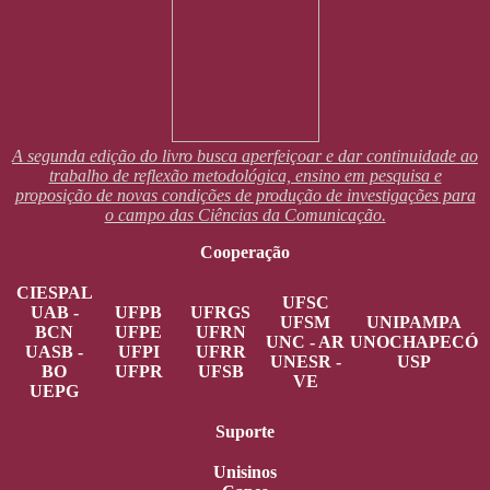
A segunda edição do livro busca aperfeiçoar e dar continuidade ao
trabalho de reflexão metodológica, ensino em pesquisa e
proposição de novas condições de produção de investigações para
o campo das Ciências da Comunicação.
Cooperação
CIESPAL
UFSC
UAB -
UFPB
UFRGS
UFSM
UNIPAMPA
BCN
UFPE
UFRN
UNC - AR
UNOCHAPECÓ
UASB -
UFPI
UFRR
UNESR -
USP
BO
UFPR
UFSB
VE
UEPG
Suporte
Unisinos