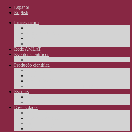
Español
English
Processocom
Quem somos
Temas de interesse
Participantes
Contato
Rede AMLAT
Eventos científicos
Arquivos de Eventos
Produção científica
Investigações científicas
Livros
Textos Científicos
Teses, dissertações e TCCs concluídos
Escritos
Crônicas
Entrevistas
Diversidades
Produção artística
Produção técnica
Multimidialidade
Recomendações