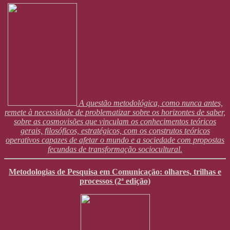
A questão metodológica, como nunca antes,
remete à necessidade de problematizar sobre os horizontes de saber,
sobre as cosmovisões que vinculam os conhecimentos teóricos
gerais, filosóficos, estratégicos, com os construtos teóricos
operativos capazes de afetar o mundo e a sociedade com propostas
fecundas de transformação sociocultural.
Metodologias de Pesquisa em Comunicação: olhares, trilhas e
processos (2ª edição)