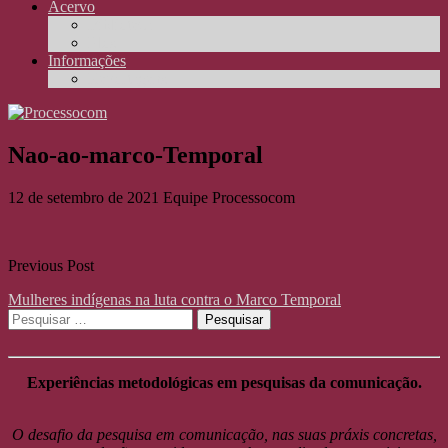
Acervo
Biblioteca
Elos
Informações
Reportagens
Nao-ao-marco-Temporal
12 de setembro de 2021
Equipe Processocom
Previous Post
Mulheres indígenas na luta contra o Marco Temporal
Pesquisar
por:
Experiências metodológicas em pesquisas da comunicação.
O desafio da pesquisa em comunicação, nas suas práxis concretas,