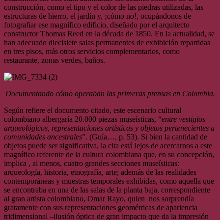
construcción, como el tipo y el color de las piedras utilizadas, las
estructuras de hierro, el jardín y, ¡cómo no!, ocupándonos de
fotografiar ese magnífico edificio, diseñado por el arquitecto
constructor Thomas Reed en la década de 1850. En la actualidad, se
han adecuado diecisiete salas permanentes de exhibición repartidas
en tres pisos, más otros servicios complementarios, como
restaurante, zonas verdes, baños.
Documentando cómo operaban las primeras prensas en Colombia.
Según refiere el documento citado, este escenario cultural
colombiano albergaría 20.000 piezas museísticas, “
entre vestigios
arqueológicos, representaciones artísticas y objetos pertenecientes a
comunidades ancestrales
”. (Guía…, p. 53). Si bien la cantidad de
objetos puede ser significativa, la cita está lejos de acercarnos a este
magnífico referente de la cultura colombiana que, en su concepción,
implica , al menos, cuatro grandes secciones museísticas:
arqueología, historia, etnografía, arte; además de las realidades
contemporáneas y muestras temporales exhibidas, como aquella que
se encontraba en una de las salas de la planta baja, correspondiente
al gran artista colombiano, Omar Rayo, quien nos sorprendía
gratamente con sus representaciones geométricas de apariencia
tridimensional –ilusión óptica de gran impacto que da la impresión