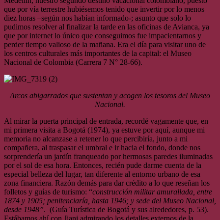
Medellín, nuestro segundo destino vacacional colombiano, puesto
que por vía terrestre hubiésemos tenido que invertir por lo menos
diez horas –según nos habían informado-; asunto que solo lo
pudimos resolver al finalizar la tarde en las oficinas de Avianca, ya
que por internet lo único que conseguimos fue impacientarnos y
perder tiempo valioso de la mañana. Era el día para visitar uno de
los centros culturales más importantes de la capital: el Museo
Nacional de Colombia (Carrera 7 N° 28-66).
Arcos abigarrados que sustentan y acogen los tesoros del Museo
Nacional.
Al mirar la puerta principal de entrada, recordé vagamente que, en
mi primera visita a Bogotá (1974), ya estuve por aquí, aunque mi
memoria no alcanzase a retener lo que percibiría, junto a mi
compañera, al traspasar el umbral e ir hacia el fondo, donde nos
sorprendería un jardín franqueado por hermosas paredes iluminadas
por el sol de esa hora. Entonces, recién pude darme cuenta de la
especial belleza del lugar, tan diferente al entorno urbano de esa
zona financiera. Razón demás para dar crédito a lo que reseñan los
folletos y guías de turismo: “
construcción militar amurallada, entre
1874 y 1905; penitenciaría, hasta 1946; y sede del Museo Nacional,
desde 1948”
. (Guía Turística de Bogotá y sus alrededores, p. 53).
Estábamos ahí con Jiani admirando los detalles externos de la