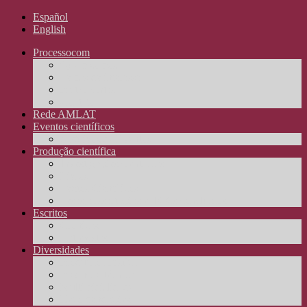
Español
English
Processocom
Quem somos
Temas de interesse
Participantes
Contato
Rede AMLAT
Eventos científicos
Arquivos de Eventos
Produção científica
Investigações científicas
Livros
Textos Científicos
Teses, dissertações e TCCs concluídos
Escritos
Crônicas
Entrevistas
Diversidades
Produção artística
Produção técnica
Multimidialidade
Recomendações