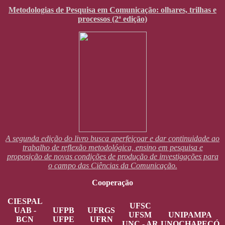
Metodologias de Pesquisa em Comunicação: olhares, trilhas e
processos (2ª edição)
A segunda edição do livro busca aperfeiçoar e dar continuidade ao
trabalho de reflexão metodológica, ensino em pesquisa e
proposição de novas condições de produção de investigações para
o campo das Ciências da Comunicação.
Cooperação
CIESPAL
UFSC
UAB -
UFPB
UFRGS
UFSM
UNIPAMPA
BCN
UFPE
UFRN
UNC - AR
UNOCHAPECÓ