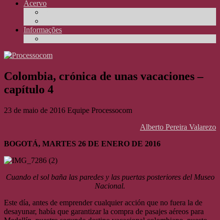
Acervo
Biblioteca
Elos
Informações
Reportagens
Colombia, crónica de unas vacaciones –
capítulo 4
23 de maio de 2016
Equipe Processocom
Alberto Pereira Valarezo
BOGOTÁ, MARTES 26 DE ENERO DE 2016
Cuando el sol baña las paredes y las puertas posteriores del Museo
Nacional.
Este día, antes de emprender cualquier acción que no fuera la de
desayunar, había que garantizar la compra de pasajes aéreos para