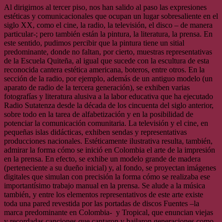
Al dirigirnos al tercer piso, nos han salido al paso las expresiones
estéticas y comunicacionales que ocupan un lugar sobresaliente en el
siglo XX, como el cine, la radio, la televisión, el disco – de manera
particular-; pero también están la pintura, la literatura, la prensa. En
este sentido, pudimos percibir que la pintura tiene un sitial
predominante, donde no faltan, por cierto, muestras representativas
de la Escuela Quiteña, al igual que sucede con la escultura de esta
reconocida cantera estética americana, boteros, entre otros. En la
sección de la radio, por ejemplo, además de un antiguo modelo (un
aparato de radio de la tercera generación), se exhiben varias
fotografías y literatura alusiva a la labor educativa que ha ejecutado
Radio Sutatenza desde la década de los cincuenta del siglo anterior,
sobre todo en la tarea de alfabetización y en la posibilidad de
potenciar la comunicación comunitaria. La televisión y el cine, en
pequeñas islas didácticas, exhiben sendas y representativas
producciones nacionales. Estéticamente ilustrativa resulta, también,
admirar la forma cómo se inició en Colombia el arte de la impresión
en la prensa. En efecto, se exhibe un modelo grande de madera
(perteneciente a su dueño inicial) y, al fondo, se proyectan imágenes
digitales que simulan con precisión la forma cómo se realizaba ese
importantísimo trabajo manual en la prensa. Se alude a la música
también, y entre los elementos representativos de este arte existe
toda una pared revestida por las portadas de discos Fuentes –la
marca predominante en Colombia- y Tropical, que enuncian viejas
y recordadas canciones que cantaron y bailaron generaciones como