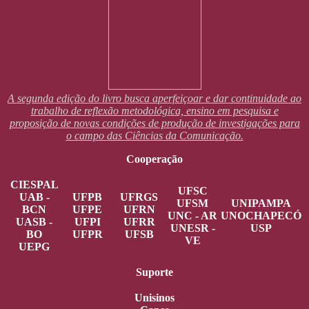
A segunda edição do livro busca aperfeiçoar e dar continuidade ao
trabalho de reflexão metodológica, ensino em pesquisa e
proposição de novas condições de produção de investigações para
o campo das Ciências da Comunicação.
Cooperação
CIESPAL
UFSC
UAB -
UFPB
UFRGS
UFSM
UNIPAMPA
BCN
UFPE
UFRN
UNC - AR
UNOCHAPECÓ
UASB -
UFPI
UFRR
UNESR -
USP
BO
UFPR
UFSB
VE
UEPG
Suporte
Unisinos