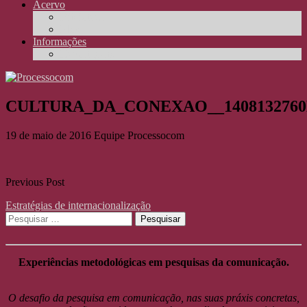
Acervo
Biblioteca
Elos
Informações
Reportagens
CULTURA_DA_CONEXAO__140813276
19 de maio de 2016
Equipe Processocom
Previous Post
Estratégias de internacionalização
Pesquisar
por:
Experiências metodológicas em pesquisas da comunicação.
O desafio da pesquisa em comunicação, nas suas práxis concretas,