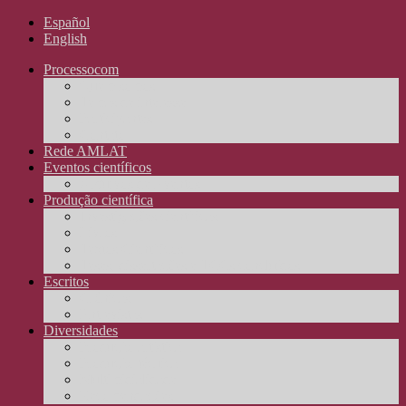
Español
English
Processocom
Quem somos
Temas de interesse
Participantes
Contato
Rede AMLAT
Eventos científicos
Arquivos de Eventos
Produção científica
Investigações científicas
Livros
Textos Científicos
Teses, dissertações e TCCs concluídos
Escritos
Crônicas
Entrevistas
Diversidades
Produção artística
Produção técnica
Multimidialidade
Recomendações