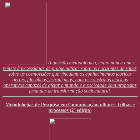
A questão metodológica, como nunca antes,
remete à necessidade de problematizar sobre os horizontes de saber,
sobre as cosmovisões que vinculam os conhecimentos teóricos
gerais, filosóficos, estratégicos, com os construtos teóricos
operativos capazes de afetar o mundo e a sociedade com propostas
fecundas de transformação sociocultural.
Metodologias de Pesquisa em Comunicação: olhares, trilhas e
processos (2ª edição)