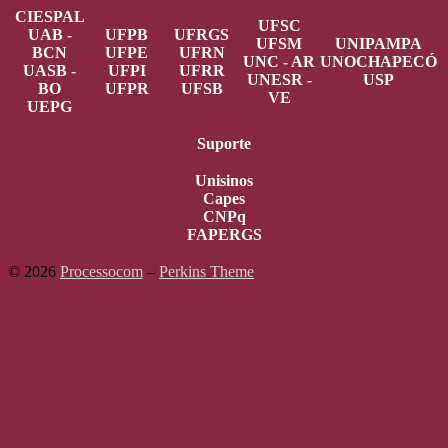
CIESPAL
UFSC
UAB -
UFPB
UFRGS
UFSM
UNIPAMPA
BCN
UFPE
UFRN
UNC - AR
UNOCHAPECÓ
UASB -
UFPI
UFRR
UNESR -
USP
BO
UFPR
UFSB
VE
UEPG
Suporte
Unisinos
Capes
CNPq
FAPERGS
© 2026
Processocom
–
Perkins Theme