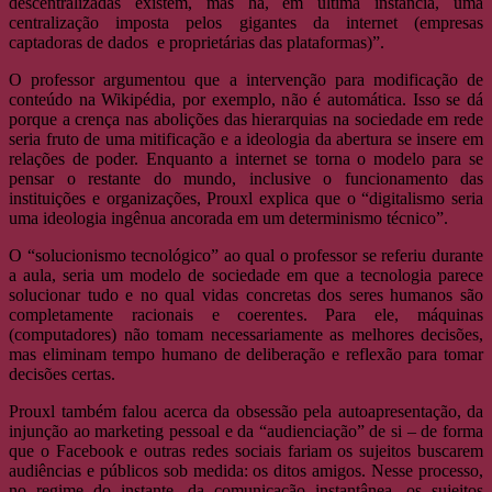
descentralizadas existem, mas há, em última instância, uma
centralização imposta pelos gigantes da internet (empresas
captadoras de dados e proprietárias das plataformas)”.
O professor argumentou que a intervenção para modificação de
conteúdo na Wikipédia, por exemplo, não é automática. Isso se dá
porque a crença nas abolições das hierarquias na sociedade em rede
seria fruto de uma mitificação e a ideologia da abertura se insere em
relações de poder. Enquanto a internet se torna o modelo para se
pensar o restante do mundo, inclusive o funcionamento das
instituições e organizações, Prouxl explica que o “digitalismo seria
uma ideologia ingênua ancorada em um determinismo técnico”.
O “solucionismo tecnológico” ao qual o professor se referiu durante
a aula, seria um modelo de sociedade em que a tecnologia parece
solucionar tudo e no qual vidas concretas dos seres humanos são
completamente racionais e coerentes. Para ele, máquinas
(computadores) não tomam necessariamente as melhores decisões,
mas eliminam tempo humano de deliberação e reflexão para tomar
decisões certas.
Prouxl também falou acerca da obsessão pela autoapresentação, da
injunção ao marketing pessoal e da “audienciação” de si – de forma
que o Facebook e outras redes sociais fariam os sujeitos buscarem
audiências e públicos sob medida: os ditos amigos. Nesse processo,
no regime do instante, da comunicação instantânea, os sujeitos