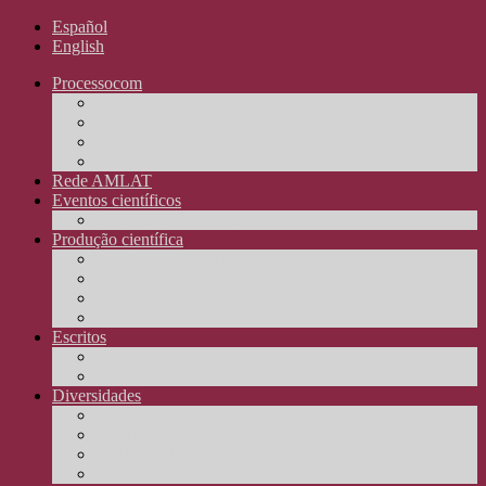
Español
English
Processocom
Quem somos
Temas de interesse
Participantes
Contato
Rede AMLAT
Eventos científicos
Arquivos de Eventos
Produção científica
Investigações científicas
Livros
Textos Científicos
Teses, dissertações e TCCs concluídos
Escritos
Crônicas
Entrevistas
Diversidades
Produção artística
Produção técnica
Multimidialidade
Recomendações