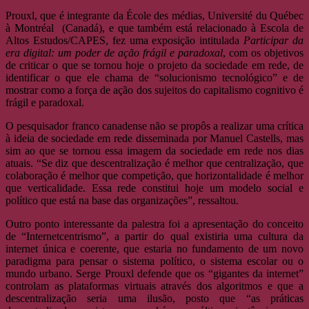
Prouxl, que é integrante da École des médias, Université du Québec
à Montréal (Canadá), e que também está relacionado à Escola de
Altos Estudos/CAPES, fez uma exposição intitulada
Participar da
era digital: um poder de ação frágil e paradoxal
, com os objetivos
de criticar o que se tornou hoje o projeto da sociedade em rede, de
identificar o que ele chama de “solucionismo tecnológico” e de
mostrar como a força de ação dos sujeitos do capitalismo cognitivo é
frágil e paradoxal.
O pesquisador franco canadense não se propôs a realizar uma crítica
à ideia de sociedade em rede disseminada por Manuel Castells, mas
sim ao que se tornou essa imagem da sociedade em rede nos dias
atuais. “Se diz que descentralização é melhor que centralização, que
colaboração é melhor que competição, que horizontalidade é melhor
que verticalidade. Essa rede constitui hoje um modelo social e
político que está na base das organizações”, ressaltou.
Outro ponto interessante da palestra foi a apresentação do conceito
de “Internetcentrismo”, a partir do qual existiria uma cultura da
internet única e coerente, que estaria no fundamento de um novo
paradigma para pensar o sistema político, o sistema escolar ou o
mundo urbano. Serge Prouxl defende que os “gigantes da internet”
controlam as plataformas virtuais através dos algoritmos e que a
descentralização seria uma ilusão, posto que “as práticas