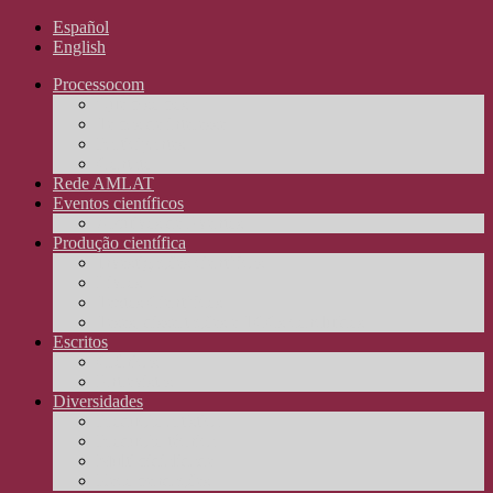
Español
English
Processocom
Quem somos
Temas de interesse
Participantes
Contato
Rede AMLAT
Eventos científicos
Arquivos de Eventos
Produção científica
Investigações científicas
Livros
Textos Científicos
Teses, dissertações e TCCs concluídos
Escritos
Crônicas
Entrevistas
Diversidades
Produção artística
Produção técnica
Multimidialidade
Recomendações