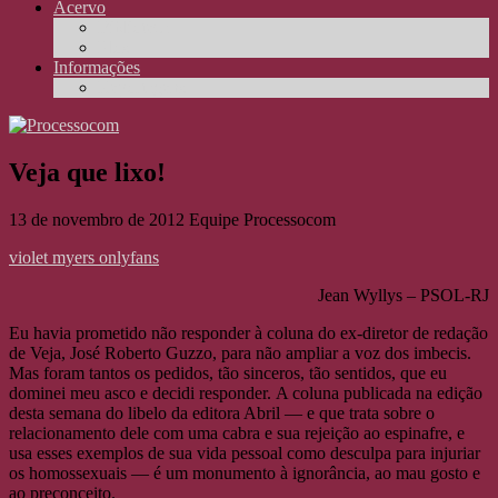
Acervo
Biblioteca
Elos
Informações
Reportagens
Veja que lixo!
13 de novembro de 2012
Equipe Processocom
violet myers onlyfans
Jean Wyllys – PSOL-RJ
Eu havia prometido não responder à coluna do ex-diretor de redação
de Veja, José Roberto Guzzo, para não ampliar a voz dos imbecis.
Mas foram tantos os pedidos, tão sinceros, tão sentidos, que eu
dominei meu asco e decidi responder. A coluna publicada na edição
desta semana do libelo da editora Abril — e que trata sobre o
relacionamento dele com uma cabra e sua rejeição ao espinafre, e
usa esses exemplos de sua vida pessoal como desculpa para injuriar
os homossexuais — é um monumento à ignorância, ao mau gosto e
ao preconceito.