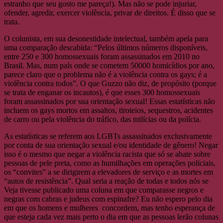
estranho que seu gosto me pareça!). Mas não se pode injuriar,
ofender, agredir, exercer violência, privar de direitos. É disso que se
trata.
O colunista, em sua desonestidade intelectual, também apela para
uma comparação descabida: “Pelos últimos números disponíveis,
entre 250 e 300 homossexuais foram assassinados em 2010 no
Brasil. Mas, num país onde se cometem 50000 homicídios por ano,
parece claro que o problema não é a violência contra os gays; é a
violência contra todos”. O que Guzzo não diz, de propósito (porque
se trata de enganar os incautos), é que esses 300 homossexuais
foram assassinados por sua orientação sexual! Essas estatísticas não
incluem os gays mortos em assaltos, tiroteios, sequestros, acidentes
de carro ou pela violência do tráfico, das milícias ou da polícia.
As estatísticas se referem aos LGBTs assassinados exclusivamente
por conta de sua orientação sexual e/ou identidade de gênero! Negar
isso é o mesmo que negar a violência racista que só se abate sobre
pessoas de pele preta, como as humilhações em operações policiais,
os “convites” a se dirigirem a elevadores de serviço e as mortes em
“autos de resistência”. Qual seria a reação de todas e todos nós se
Veja tivesse publicado uma coluna em que comparasse negros e
negras com cabras e judeus com espinafre? Eu não espero pelo dia
em que os homens e mulheres concordem, mas tenho esperança de
que esteja cada vez mais perto o dia em que as pessoas lerão colunas