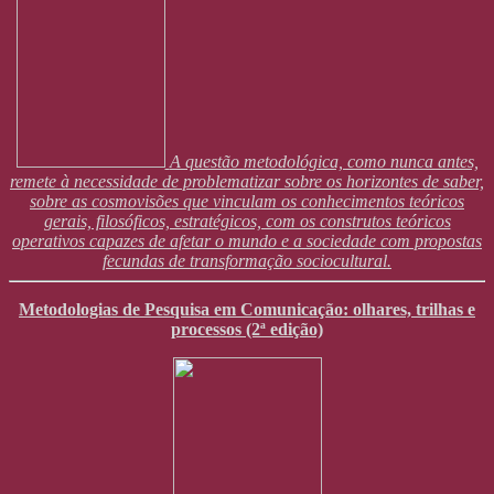
A questão metodológica, como nunca antes,
remete à necessidade de problematizar sobre os horizontes de saber,
sobre as cosmovisões que vinculam os conhecimentos teóricos
gerais, filosóficos, estratégicos, com os construtos teóricos
operativos capazes de afetar o mundo e a sociedade com propostas
fecundas de transformação sociocultural.
Metodologias de Pesquisa em Comunicação: olhares, trilhas e
processos (2ª edição)