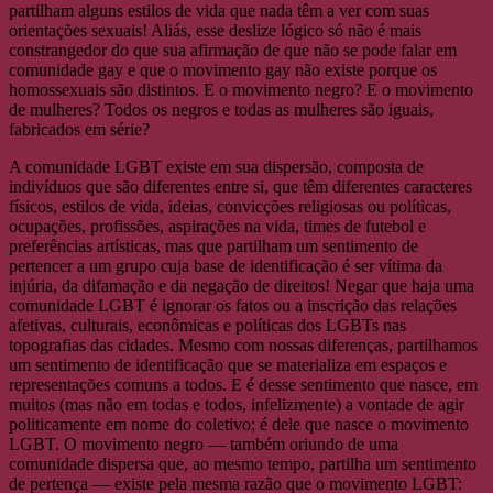
partilham alguns estilos de vida que nada têm a ver com suas
orientações sexuais! Aliás, esse deslize lógico só não é mais
constrangedor do que sua afirmação de que não se pode falar em
comunidade gay e que o movimento gay não existe porque os
homossexuais são distintos. E o movimento negro? E o movimento
de mulheres? Todos os negros e todas as mulheres são iguais,
fabricados em série?
A comunidade LGBT existe em sua dispersão, composta de
indivíduos que são diferentes entre si, que têm diferentes caracteres
físicos, estilos de vida, ideias, convicções religiosas ou políticas,
ocupações, profissões, aspirações na vida, times de futebol e
preferências artísticas, mas que partilham um sentimento de
pertencer a um grupo cuja base de identificação é ser vítima da
injúria, da difamação e da negação de direitos! Negar que haja uma
comunidade LGBT é ignorar os fatos ou a inscrição das relações
afetivas, culturais, econômicas e políticas dos LGBTs nas
topografias das cidades. Mesmo com nossas diferenças, partilhamos
um sentimento de identificação que se materializa em espaços e
representações comuns a todos. E é desse sentimento que nasce, em
muitos (mas não em todas e todos, infelizmente) a vontade de agir
politicamente em nome do coletivo; é dele que nasce o movimento
LGBT. O movimento negro — também oriundo de uma
comunidade dispersa que, ao mesmo tempo, partilha um sentimento
de pertença — existe pela mesma razão que o movimento LGBT: