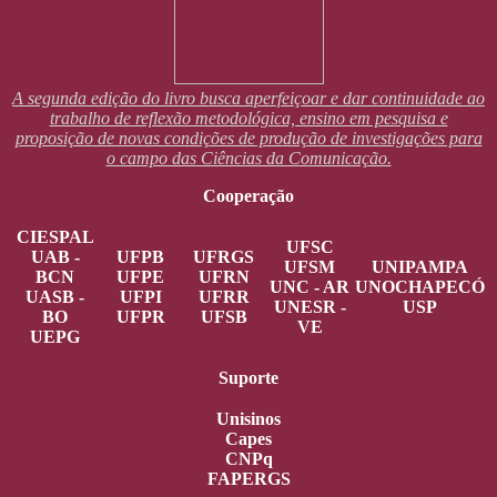
A segunda edição do livro busca aperfeiçoar e dar continuidade ao
trabalho de reflexão metodológica, ensino em pesquisa e
proposição de novas condições de produção de investigações para
o campo das Ciências da Comunicação.
Cooperação
CIESPAL
UFSC
UAB -
UFPB
UFRGS
UFSM
UNIPAMPA
BCN
UFPE
UFRN
UNC - AR
UNOCHAPECÓ
UASB -
UFPI
UFRR
UNESR -
USP
BO
UFPR
UFSB
VE
UEPG
Suporte
Unisinos
Capes
CNPq
FAPERGS