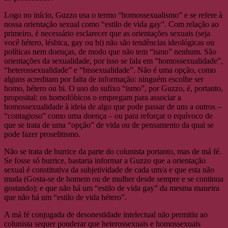
Logo no início, Guzzo usa o termo “homossexualismo” e se refere à
nossa orientação sexual como “estilo de vida gay”. Com relação ao
primeiro, é necessário esclarecer que as orientações sexuais (seja
você hétero, lésbica, gay ou bi) não são tendências ideológicas ou
políticas nem doenças, de modo que não tem “ismo” nenhum. São
orientações da sexualidade, por isso se fala em “homossexualidade”,
“heterossexualidade” e “bissexualidade”. Não é uma opção, como
alguns acreditam por falta de informação: ninguém escolhe ser
homo, hétero ou bi. O uso do sufixo “ismo”, por Guzzo, é, portanto,
proposital: os homofóbicos o empregam para associar a
homossexualidade à ideia de algo que pode passar de uns a outros –
“contagioso” como uma doença – ou para reforçar o equívoco de
que se trata de uma “opção” de vida ou de pensamento da qual se
pode fazer proselitismo.
Não se trata de burrice da parte do colunista portanto, mas de má fé.
Se fosse só burrice, bastaria informar a Guzzo que a orientação
sexual é constitutiva da subjetividade de cada um/a e que esta não
muda (Gosta-se de homem ou de mulher desde sempre e se continua
gostando); e que não há um “estilo de vida gay” da mesma maneira
que não há um “estilo de vida hétero”.
A má fé conjugada de desonestidade intelectual não permitiu ao
colunista sequer ponderar que heterossexuais e homossexuais