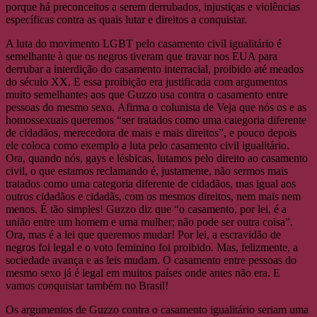
porque há preconceitos a serem derrubados, injustiças e violências
específicas contra as quais lutar e direitos a conquistar.
A luta do movimento LGBT pelo casamento civil igualitário é
semelhante à que os negros tiveram que travar nos EUA para
derrubar a interdição do casamento interracial, proibido até meados
do século XX. E essa proibição era justificada com argumentos
muito semelhantes aos que Guzzo usa contra o casamento entre
pessoas do mesmo sexo. Afirma o colunista de Veja que nós os e as
homossexuais queremos “ser tratados como uma categoria diferente
de cidadãos, merecedora de mais e mais direitos”, e pouco depois
ele coloca como exemplo a luta pelo casamento civil igualitário.
Ora, quando nós, gays e lésbicas, lutamos pelo direito ao casamento
civil, o que estamos reclamando é, justamente, não sermos mais
tratados como uma categoria diferente de cidadãos, mas igual aos
outros cidadãos e cidadãs, com os mesmos direitos, nem mais nem
menos. É tão simples! Guzzo diz que “o casamento, por lei, é a
união entre um homem e uma mulher; não pode ser outra coisa”.
Ora, mas é a lei que queremos mudar! Por lei, a escravidão de
negros foi legal e o voto feminino foi proibido. Mas, felizmente, a
sociedade avança e as leis mudam. O casamento entre pessoas do
mesmo sexo já é legal em muitos países onde antes não era. E
vamos conquistar também no Brasil!
Os argumentos de Guzzo contra o casamento igualitário seriam uma