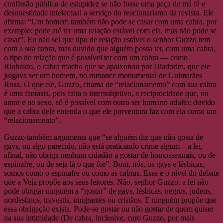
confissão pública de estupidez se não fosse uma peça de má fé e
desonestidade intelectual a serviço do reacionarismo da revista. Ele
afirma: “Um homem também não pode se casar com uma cabra, por
exemplo; pode até ter uma relação estável com ela, mas não pode se
casar”. Eu não sei que tipo de relação estável o senhor Guzzo tem
com a sua cabra, mas duvido que alguém possa ter, com uma cabra,
o tipo de relação que é possível ter com um cabra — como
Riobaldo, o cabra macho que se apaixonou por Diadorim, que ele
julgava ser um homem, no romance monumental de Guimarães
Rosa. O que ele, Guzzo, chama de “relacionamento” com sua cabra
é uma fantasia, pois falta o intersubjetivo, a reciprocidade que, no
amor e no sexo, só é possível com outro ser humano adulto: duvido
que a cabra dele entenda o que ele porventura faz com ela como um
“relacionamento”.
Guzzo também argumenta que “se alguém diz que não gosta de
gays, ou algo parecido, não está praticando crime algum – a lei,
afinal, não obriga nenhum cidadão a gostar de homossexuais, ou de
espinafre, ou de seja lá o que for”. Bom, nós, os gays e lésbicas,
somos como o espinafre ou como as cabras. Esse é o nível do debate
que a Veja propõe aos seus leitores. Não, senhor Guzzo, a lei não
pode obrigar ninguém a “gostar” de gays, lésbicas, negros, judeus,
nordestinos, travestis, imigrantes ou cristãos. E ninguém propõe que
essa obrigação exista. Pode-se gostar ou não gostar de quem quiser
na sua intimidade (De cabra, inclusive, caro Guzzo, por mais