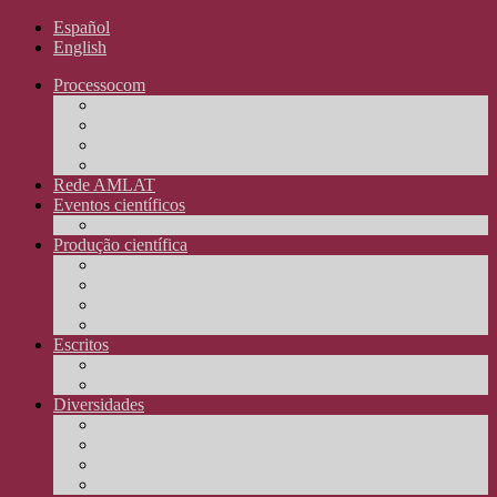
Español
English
Processocom
Quem somos
Temas de interesse
Participantes
Contato
Rede AMLAT
Eventos científicos
Arquivos de Eventos
Produção científica
Investigações científicas
Livros
Textos Científicos
Teses, dissertações e TCCs concluídos
Escritos
Crônicas
Entrevistas
Diversidades
Produção artística
Produção técnica
Multimidialidade
Recomendações