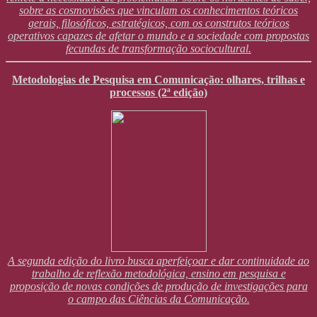
sobre as cosmovisões que vinculam os conhecimentos teóricos
gerais, filosóficos, estratégicos, com os construtos teóricos
operativos capazes de afetar o mundo e a sociedade com propostas
fecundas de transformação sociocultural.
Metodologias de Pesquisa em Comunicação: olhares, trilhas e
processos (2ª edição)
A segunda edição do livro busca aperfeiçoar e dar continuidade ao
trabalho de reflexão metodológica, ensino em pesquisa e
proposição de novas condições de produção de investigações para
o campo das Ciências da Comunicação.