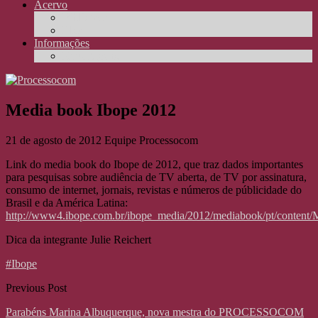
Acervo
Biblioteca
Elos
Informações
Reportagens
Media book Ibope 2012
21 de agosto de 2012
Equipe Processocom
Link do media book do Ibope de 2012, que traz dados importantes
para pesquisas sobre audiência de TV aberta, de TV por assinatura,
consumo de internet, jornais, revistas e números de públicidade do
Brasil e da América Latina:
http://www4.ibope.com.br/ibope_media/2012/mediabook/pt/content/
Dica da integrante Julie Reichert
#Ibope
Previous Post
Parabéns Marina Albuquerque, nova mestra do PROCESSOCOM